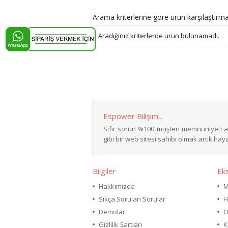
Arama kriterlerine göre ürün karşılaştırm
Aradığınız kriterlerde ürün bulunamadı.
Espower Bilişim...
Sıfır sorun %100 müşteri memnuniyeti ar
gibi bir web sitesi sahibi olmak artık hayal
Bilgiler
Eks
Hakkımızda
M
Sıkça Sorulan Sorular
H
Demolar
O
Gizlilik Şartları
K