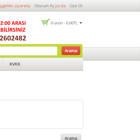
şgeldin ziyaretçi
Oturum Aç
ya da
Üye Ol
.
0 ürün - 0.00TL
Arama
KVKK