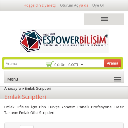
Hoşgeldin ziyaretçi
Oturum Aç
ya da
Üye Ol
.
Arama
0 ürün - 0.00TL
Menu
»
Anasayfa
Emlak Scriptleri
Emlak Scriptleri
Emlak Ofisleri İçin Php Türkçe Yönetim Panelli Profesyonel Hazır
Tasarım Emlak Ofisi Scriptleri