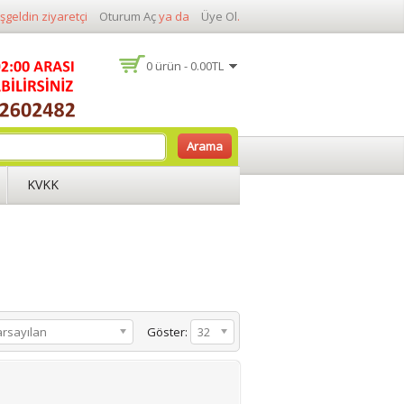
şgeldin ziyaretçi
Oturum Aç
ya da
Üye Ol
.
0 ürün - 0.00TL
Arama
KVKK
rsayılan
Göster:
32