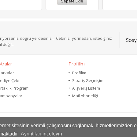
ıyorsanız doğru yerdesiniz... Cebinizi yormadan, istediğiniz
Sosy
 değil...
tralar
Profilim
arkalar
Profilim
ediye Çeki
Sipariş Geçmişim
rtaklık Programı
Alışveriş Listem
ampanyalar
Mail Aboneliği
Ortaklık Programı
Hediye Çeki
Markalar
Ürün İadesi
Site Hari
nternet sitesinin verimli çalışmasını sağlamak, hizmetlerimizden 
Espower Bilişim © 2026
maktadır.
Ayrıntıları inceleyin