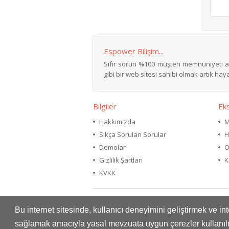
Espower Bilişim...
Sıfır sorun %100 müşteri memnuniyeti ar
gibi bir web sitesi sahibi olmak artık hayal
Bilgiler
Eks
Hakkımızda
M
Sıkça Sorulan Sorular
H
Demolar
O
Gizlilik Şartları
K
KVKK
Kampanyalar
Bu internet sitesinde, kullanıcı deneyimini geliştirmek ve i
sağlamak amacıyla yasal mevzuata uygun çerezler kullanıl