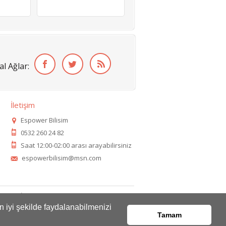
al Ağlar:
İletişim
Espower Bilisim
0532 260 24 82
Saat 12:00-02:00 arası arayabilirsiniz
espowerbilisim@msn.com
tası
İletişim
en iyi şekilde faydalanabilmenizi
Tamam