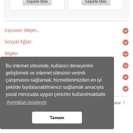
Espower Bilişim...
Sosyal Ağlar:
Bilgiler
Ekstralar
Bu internet sitesinde, kullanıcı deneyimini
geliştirmek ve internet sitesinin verimli
Profilim
çalışmasını sağlamak, hizmetlerimizden en iyi
şekilde faydalanabilmenizi sağlamak amacıyla
İletişim
yasal mevzuata uygun çerezler kullanılmaktadır.
Ayrıntıları inceleyin
Kampanyalar
Ortaklık Programı
Hediye Çeki
Markalar
Ürün İadesi
Site Haritası
İletişim
Espower Bilişim © 2026
Tamam