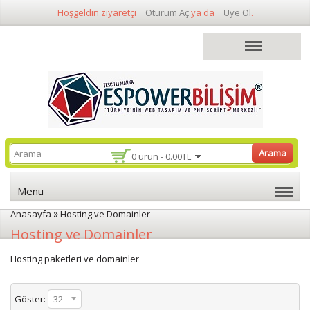
Hoşgeldin ziyaretçi
Oturum Aç
ya da
Üye Ol
.
Arama
0 ürün - 0.00TL
Menu
»
Anasayfa
Hosting ve Domainler
Hosting ve Domainler
Hosting paketleri ve domainler
Göster:
32