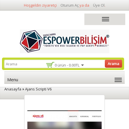
Hoşgeldin ziyaretçi
Oturum Aç
ya da
Üye Ol
.
Arama
0 ürün - 0.00TL
Menu
»
Anasayfa
Ajans Scripti V6