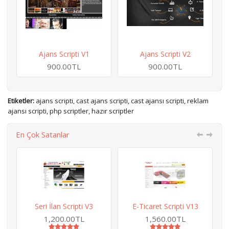
Ajans Scripti V1
Ajans Scripti V2
900.00TL
900.00TL
Etiketler:
ajans scripti
,
cast ajans scripti
,
cast ajansı scripti
,
reklam
ajansı scripti
,
php scriptler
,
hazır scriptler
En Çok Satanlar
Seri İlan Scripti V3
E-Ticaret Scripti V13
H
1,200.00TL
1,560.00TL