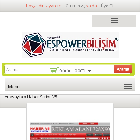
Hoşgeldin ziyaretçi
Oturum Aç
ya da
Üye Ol
.
Arama
0 ürün - 0.00TL
Menu
»
Anasayfa
Haber Scripti V5