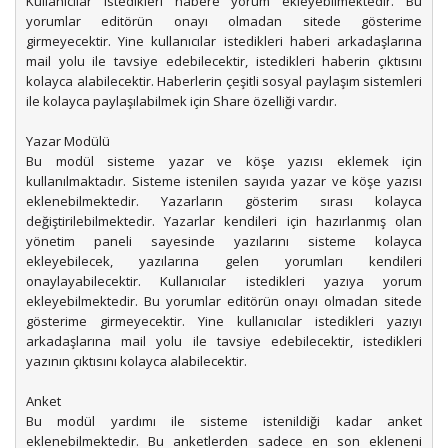
Kullanıcılar istedikleri habere yorum ekleyebilmektedir. Bu
yorumlar editörün onayı olmadan sitede gösterime
girmeyecektir. Yine kullanıcılar istedikleri haberi arkadaşlarına
mail yolu ile tavsiye edebilecektir, istedikleri haberin çıktısını
kolayca alabilecektir. Haberlerin çeşitli sosyal paylaşım sistemleri
ile kolayca paylaşılabilmek için Share özelliği vardır.
Yazar Modülü
Bu modül sisteme yazar ve köşe yazısı eklemek için
kullanılmaktadır. Sisteme istenilen sayıda yazar ve köşe yazısı
eklenebilmektedir. Yazarların gösterim sırası kolayca
değiştirilebilmektedir. Yazarlar kendileri için hazırlanmış olan
yönetim paneli sayesinde yazılarını sisteme kolayca
ekleyebilecek, yazılarına gelen yorumları kendileri
onaylayabilecektir. Kullanıcılar istedikleri yazıya yorum
ekleyebilmektedir. Bu yorumlar editörün onayı olmadan sitede
gösterime girmeyecektir. Yine kullanıcılar istedikleri yazıyı
arkadaşlarına mail yolu ile tavsiye edebilecektir, istedikleri
yazının çıktısını kolayca alabilecektir.
Anket
Bu modül yardımı ile sisteme istenildiği kadar anket
eklenebilmektedir. Bu anketlerden sadece en son ekleneni