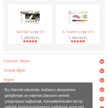
Seri İlan Scripti V3
E-Ticaret Scripti V13
H
1,200.00TL
1,560.00TL
Espower Bilişim...
Sosyal Ağlar:
Bilgiler
Ekstralar
Bu internet sitesinde, kullanıcı deneyimini
geliştirmek ve internet sitesinin verimli
Profilim
çalışmasını sağlamak, hizmetlerimizden en iyi
şekilde faydalanabilmenizi sağlamak amacıyla
İletişim