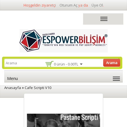
Hoşgeldin ziyaretçi
Oturum Aç
ya da
Üye Ol
.
Arama
0 ürün - 0.00TL
Menu
»
Anasayfa
Cafe Scripti V10