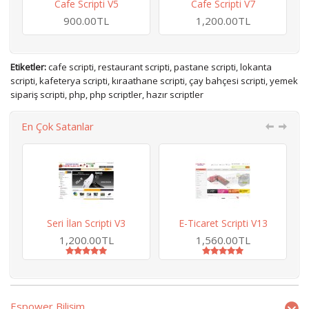
Cafe Scripti V5
Cafe Scripti V7
900.00TL
1,200.00TL
Etiketler:
cafe scripti
,
restaurant scripti
,
pastane scripti
,
lokanta
scripti
,
kafeterya scripti
,
kıraathane scripti
,
çay bahçesi scripti
,
yemek
sipariş scripti
,
php
,
php scriptler
,
hazır scriptler
En Çok Satanlar
Seri İlan Scripti V3
E-Ticaret Scripti V13
H
1,200.00TL
1,560.00TL
Espower Bilişim...