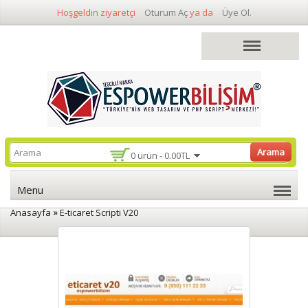
Hoşgeldin ziyaretçi
Oturum Aç
ya da
Üye Ol
.
Arama
0 ürün - 0.00TL
Menu
»
Anasayfa
E-ticaret Scripti V20