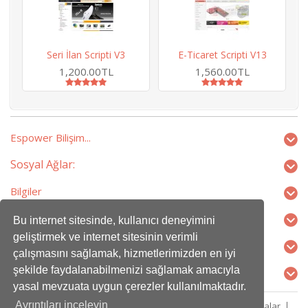
Seri İlan Scripti V3
E-Ticaret Scripti V13
H
1,200.00TL
1,560.00TL
Espower Bilişim...
Sosyal Ağlar:
Bilgiler
Ekstralar
Bu internet sitesinde, kullanıcı deneyimini
geliştirmek ve internet sitesinin verimli
Profilim
çalışmasını sağlamak, hizmetlerimizden en iyi
şekilde faydalanabilmenizi sağlamak amacıyla
İletişim
yasal mevzuata uygun çerezler kullanılmaktadır.
Ayrıntıları inceleyin
Kampanyalar
Ortaklık Programı
Hediye Çeki
Markalar