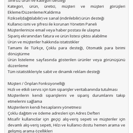
Sınırsız ürün ve kategori desteği
Kategori, ürün, üretici, müşteri ve müşteri görüşleri
Ekleme/Düzenleme/Kaldırma
Fiziksel(dağıtılabilir) ve sanal (indirilebilir) ürün desteği
Kullanıcı ismi ve şifresi ile korunan Yönetim Paneli
Müşterilerinize email veya haber postası ile ulaşma
Sipariş ekranından fatura ve ürün listesi çıktısı alabilme
Ürün ve müşteriler hakkında istatistikler
Tamamı ile Türkçe, Çoklu para desteği, Otomatik para birimi
dönüştürme
Ürün listeleme sayfasında gösterilen ürünler veya görünüşünü
düzenleme
Tüm istatistikleriyle sabit ve dinamik reklam desteği
Müşteri / Önplan Fonksiyonelliği
Hızlı ve etkili servis için tüm siparişler veritabanında tutulması
Müşterilerin kendi siparişlerini ve sipariş durumlarını takip
etmelerini sağlama
Müşterilerin kendi hesaplarını yönetmesi
Çoklu dağıtım ve ödeme adresleri için Adres Defteri
Misafir kullanıcılar için geçiçi alış-veriş sepeti ve müşteriler için
devamlı alış-veriş sepeti, Hılzı ve kullanıcı dostu hemen arama ve
gelişmiş arama özellikleri