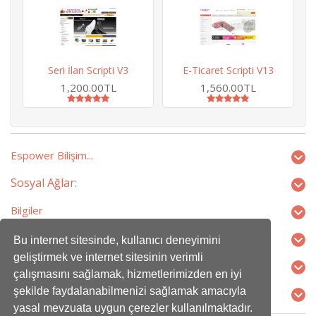
Seri İlan Scripti V3
E-Ticaret Scripti V13
H
1,200.00TL
1,560.00TL
Espower Bilişim...
Sosyal Ağlar:
Bilgiler
Ekstralar
Bu internet sitesinde, kullanıcı deneyimini
geliştirmek ve internet sitesinin verimli
Profilim
çalışmasını sağlamak, hizmetlerimizden en iyi
şekilde faydalanabilmenizi sağlamak amacıyla
İletişim
yasal mevzuata uygun çerezler kullanılmaktadır.