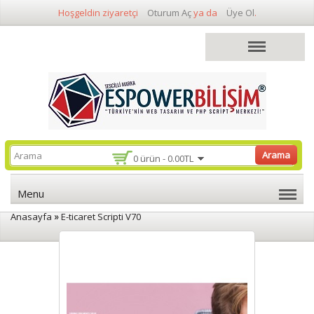
Hoşgeldin ziyaretçi
Oturum Aç
ya da
Üye Ol
.
Arama
0 ürün - 0.00TL
Menu
»
Anasayfa
E-ticaret Scripti V70