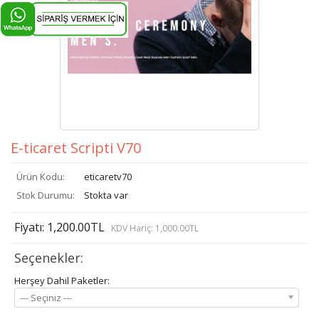
E-ticaret Scripti V70
Ürün Kodu:
eticaretv70
Stok Durumu:
Stokta var
Fiyatı: 1,200.00TL
KDV Hariç: 1,000.00TL
Seçenekler:
Herşey Dahil Paketler:
--- Seçiniz ---