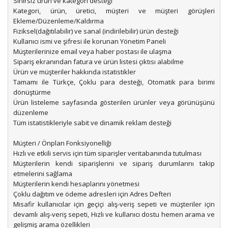
Sınırsız ürün ve kategori desteği
Kategori, ürün, üretici, müşteri ve müşteri görüşleri
Ekleme/Düzenleme/Kaldırma
Fiziksel(dağıtılabilir) ve sanal (indirilebilir) ürün desteği
Kullanıcı ismi ve şifresi ile korunan Yönetim Paneli
Müşterilerinize email veya haber postası ile ulaşma
Sipariş ekranından fatura ve ürün listesi çıktısı alabilme
Ürün ve müşteriler hakkında istatistikler
Tamamı ile Türkçe, Çoklu para desteği, Otomatik para birimi
dönüştürme
Ürün listeleme sayfasında gösterilen ürünler veya görünüşünü
düzenleme
Tüm istatistikleriyle sabit ve dinamik reklam desteği
Müşteri / Önplan Fonksiyonelliği
Hızlı ve etkili servis için tüm siparişler veritabanında tutulması
Müşterilerin kendi siparişlerini ve sipariş durumlarını takip
etmelerini sağlama
Müşterilerin kendi hesaplarını yönetmesi
Çoklu dağıtım ve ödeme adresleri için Adres Defteri
Misafir kullanıcılar için geçiçi alış-veriş sepeti ve müşteriler için
devamlı alış-veriş sepeti, Hızlı ve kullanıcı dostu hemen arama ve
gelişmiş arama özellikleri