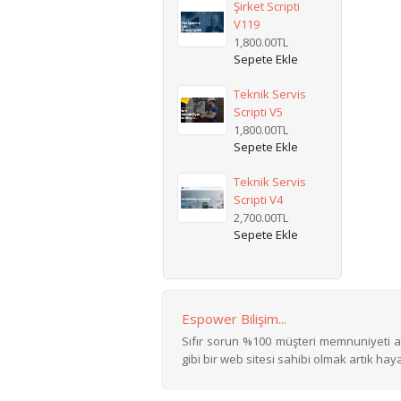
Şirket Scripti
V119
1,800.00TL
Teknik Servis
Scripti V5
1,800.00TL
Teknik Servis
Scripti V4
2,700.00TL
Espower Bilişim...
Sıfır sorun %100 müşteri memnuniyeti ar
gibi bir web sitesi sahibi olmak artık hayal