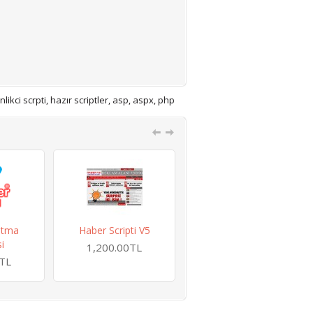
nlikci scrpti
,
hazır scriptler
,
asp
,
aspx
,
php
atma
Haber Scripti V5
Script Ek Kurulum
i
1,200.00TL
1,200.00TL
0TL