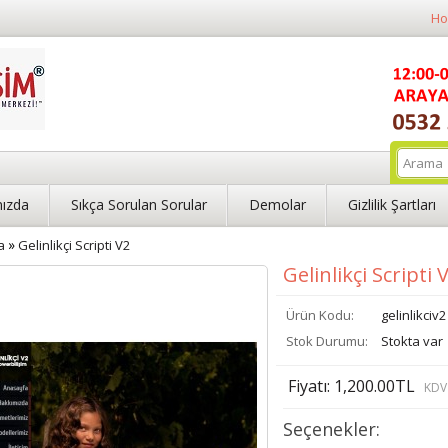
Ho
ızda
Sıkça Sorulan Sorular
Demolar
Gizlilik Şartları
»
a
Gelinlikçi Scripti V2
Gelinlikçi Scripti 
Ürün Kodu:
gelinlikciv2
Stok Durumu:
Stokta var
Fiyatı: 1,200.00TL
KDV 
Seçenekler: