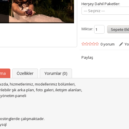
Herşey Dahil Paketler:
--- Seçiniz ---
Miktar:
0 yorum
Yo
Paylaş
ama
Özellikler
Yorumlar (0)
zda, hizmetlerimiz, modellerimiz bölümleri,
ilebilir şık arka plan, foto galeri, iletişim alanları,
 yönetim paneli
ostinglerde çalışmaktadır.
ysql