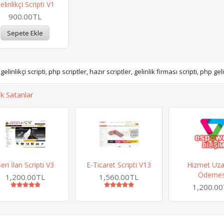
elinlikçi Scripti V1
900.00TL
Sepete Ekle
gelinlikçi scripti
,
php scriptler
,
hazır scriptler
,
gelinlik firması scripti
,
php geli
k Satanlar
eri İlan Scripti V3
E-Ticaret Scripti V13
Hizmet Uz
Ödemes
1,200.00TL
1,560.00TL
1,200.0