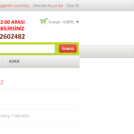
şgeldin ziyaretçi
Oturum Aç
ya da
Üye Ol
.
0 ürün - 0.00TL
Arama
KVKK
V2
Hariç: 1,000.00TL