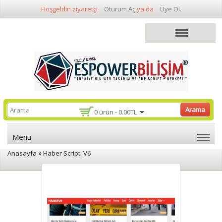
Hoşgeldin ziyaretçi
Oturum Aç
ya da
Üye Ol
.
Arama
0 ürün - 0.00TL
Menu
»
Anasayfa
Haber Scripti V6