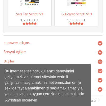
Seri İlan Scripti V3
E-Ticaret Scripti V13
H
1,200.00TL
1,560.00TL
Espower Bilişim...
Sosyal Ağlar:
Bilgiler
Ekstralar
Bu internet sitesinde, kullanıcı deneyimini
geliştirmek ve internet sitesinin verimli
Profilim
çalışmasını sağlamak, hizmetlerimizden en iyi
şekilde faydalanabilmenizi sağlamak amacıyla
İletişim
yasal mevzuata uygun çerezler kullanılmaktadır.
Ayrıntıları inceleyin
Kampanyalar
Ortaklık Programı
Hediye Çeki
Markalar
Ürün İadesi
Site Haritası
İletişim