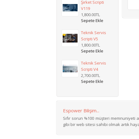
Şirket Scripti
V119
1,800.00TL
Teknik Servis
Scripti V5
1,800.00TL
Teknik Servis
Scripti V4
2,700.00TL
Espower Bilişim...
Sıfır sorun %100 müşteri memnuniyeti ar
gibi bir web sitesi sahibi olmak artık hayal