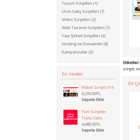
Turizm Scriptleri (1)
Ürün Satış Scriptleri (7)
Video Scriptleri (2)
Web Tasarım Scriptleri (1)
Yapı Şirketi Scriptleri (2)
Hosting ve Domainler (8)
Kampanyalar (2)
Etiketler:
scripti
,
mi
En Yeniler
En Ço
Haber Scripti V14
4,200.00TL
Tüm Scriptler
Toplu Satış
4,680.00TL
S