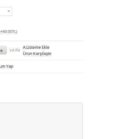
(+60.00TL)
A.Listeme Ekle
ya da
Ürün Karşılaştır
um Yap