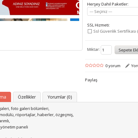
Herşey Dahil Paketler:
--- Seçiniz ---
SSL Hizmeti:
Ssl Güvenlik Sertifikası 
Miktar:
0 yorum
Yor
Paylaş
ama
Özellikler
Yorumlar (0)
aleri, foto galeri bölümleri,
odülü, röportajlar, haberler, özgeçmiş,
rımlı,
 yönetim paneli