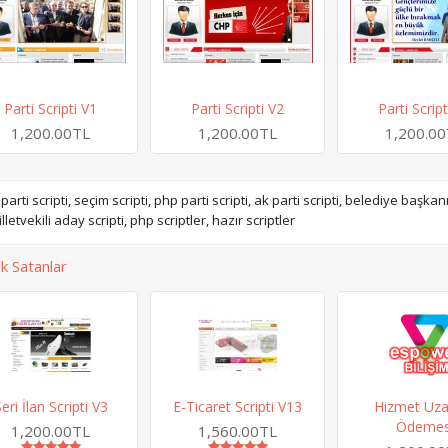
Parti Scripti V1
Parti Scripti V2
Parti Script
1,200.00TL
1,200.00TL
1,200.0
parti scripti
,
seçim scripti
,
php parti scripti
,
ak parti scripti
,
belediye başkanı 
lletvekili aday scripti
,
php scriptler
,
hazır scriptler
k Satanlar
eri İlan Scripti V3
E-Ticaret Scripti V13
Hizmet Uz
Ödemes
1,200.00TL
1,560.00TL