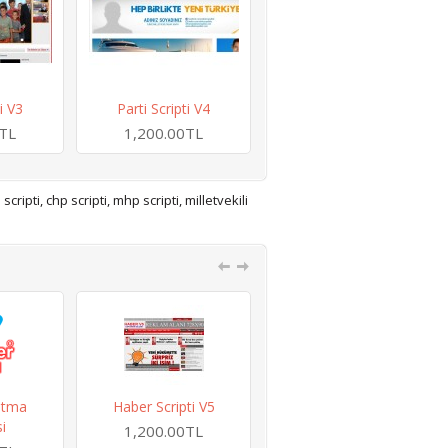
i V3
Parti Scripti V4
Parti Scripti V5
0TL
1,200.00TL
1,200.00TL
scripti
,
chp scripti
,
mhp scripti
,
milletvekili
atma
Haber Scripti V5
Script Ek Kurulum
i
1,200.00TL
1,200.00TL