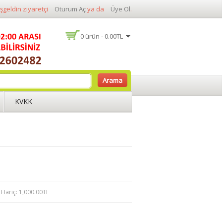
şgeldin ziyaretçi
Oturum Aç
ya da
Üye Ol
.
0 ürün - 0.00TL
Arama
KVKK
Hariç: 1,000.00TL