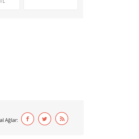
0TL
al Ağlar: