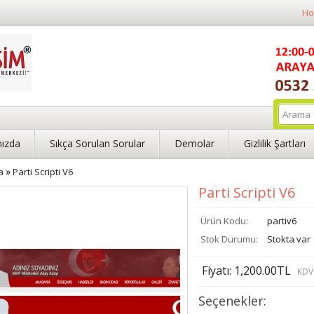
Ho
ızda
Sıkça Sorulan Sorular
Demolar
Gizlilik Şartları
»
a
Parti Scripti V6
Parti Scripti V6
Ürün Kodu:
partiv6
Stok Durumu:
Stokta var
Fiyatı: 1,200.00TL
KDV 
Seçenekler: