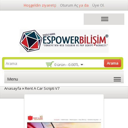
Hoşgeldin ziyaretçi
Oturum Aç
ya da
Üye Ol
.
Arama
0 ürün - 0.00TL
Menu
»
Anasayfa
Rent A Car Scripti V7