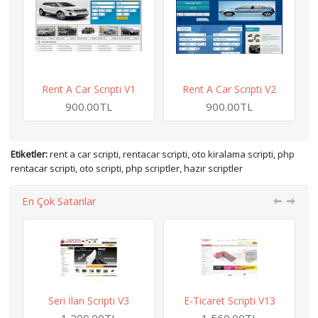
Rent A Car Scripti V1
Rent A Car Scripti V2
900.00TL
900.00TL
Etiketler:
rent a car scripti
,
rentacar scripti
,
oto kiralama scripti
,
php
rentacar scripti
,
oto scripti
,
php scriptler
,
hazır scriptler
En Çok Satanlar
Seri İlan Scripti V3
E-Ticaret Scripti V13
H